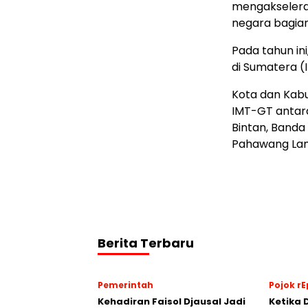
mengakseleras
negara bagian 
Pada tahun in
di Sumatera (I
Kota dan Kab
IMT-GT antara
Bintan, Banda
Pahawang Lam
Berita Terbaru
Pemerintah
Pojok rE
Kehadiran Faisol Djausal Jadi
Ketika 