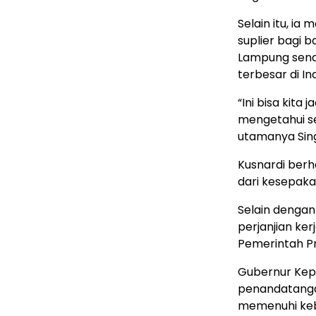
Selain itu, i
suplier bagi 
Lampung sendi
terbesar di In
“Ini bisa kita 
mengetahui se
utamanya Sing
Kusnardi ber
dari kesepaka
Selain denga
perjanjian ke
Pemerintah Pr
Gubernur Kep
penandatanga
memenuhi keb