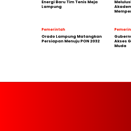
Energi Baru Tim Tenis Meja
Melulus
Lampung
Akadem
Memper
Pemerintah
Pemerin
Orado Lampung Matangkan
Gubern
Persiapan Menuju PON 2032
Akses G
Muda