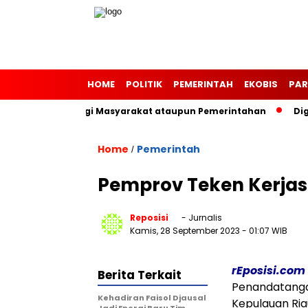
HOME
POLITIK
PEMERINTAH
EKOBIS
PAR
i Pemerintah Bagi Masyarakat ataupun Pemerintahan
Digita
Home
Pemerintah
/
Pemprov Teken Kerja
Reposisi
- Jurnalis
Kamis, 28 September 2023
- 01:07 WIB
rEposisi.com
Berita Terkait
Penandatanga
Kehadiran Faisol Djausal
Kepulauan Ria