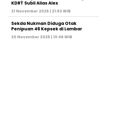
KDRT Subli Alias Alex
21 November 2025 | 21:53 WIB
Sekda Nukman Diduga Otak
Penipuan 46 Kepsek di Lambar
20 November 2025 | 13:48 WIB