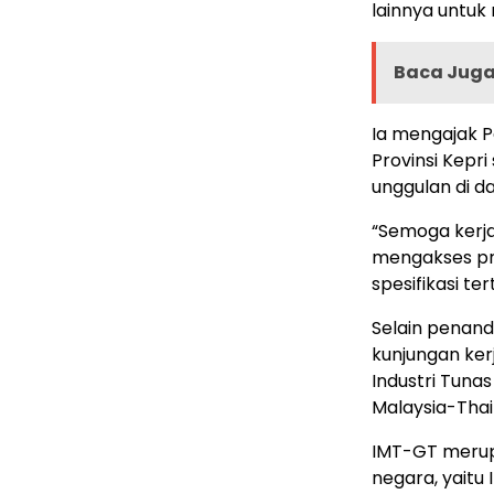
lainnya untuk
Baca Juga 
Ia mengajak P
Provinsi Kep
unggulan di d
“Semoga kerja
mengakses pro
spesifikasi te
Selain penand
kunjungan ker
Industri Tuna
Malaysia-Thai
IMT-GT merup
negara, yaitu 