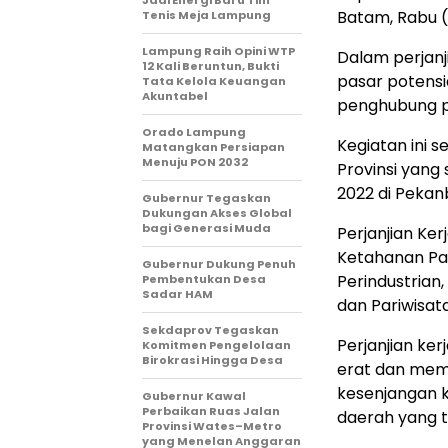
Jadi Energi Baru Tim
Batam, Rabu (
Tenis Meja Lampung
Lampung Raih Opini WTP
Dalam perjanj
12 Kali Beruntun, Bukti
pasar potens
Tata Kelola Keuangan
Akuntabel
penghubung p
Orado Lampung
Kegiatan ini s
Matangkan Persiapan
Menuju PON 2032
Provinsi yang
2022 di Pekanb
Gubernur Tegaskan
Dukungan Akses Global
bagi Generasi Muda
Perjanjian Ker
Ketahanan Pan
Gubernur Dukung Penuh
Perindustrian
Pembentukan Desa
Sadar HAM
dan Pariwisata
Sekdaprov Tegaskan
Perjanjian ke
Komitmen Pengelolaan
Birokrasi Hingga Desa
erat dan mem
kesenjangan 
Gubernur Kawal
Perbaikan Ruas Jalan
daerah yang t
Provinsi Wates–Metro
yang Menelan Anggaran