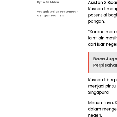
Asisten 2 Bi
Rp14,67 Miliar
Kusnardi men
Wagub Gelar Pertemuan
potensial bag
dengan Wamen
pangan.
“Karena mere
lain-lain ma
dari luar nege
Baca Juga 
Perpisaha
Kusnardi berp
menjadi pintu
Singapura.
Menurutnya, K
dalam mengek
negeri.