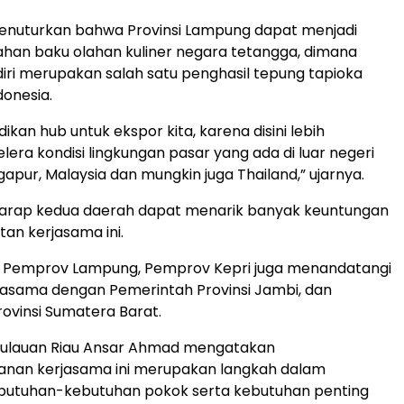
a menuturkan bahwa Provinsi Lampung dapat menjadi
bahan baku olahan kuliner negara tetangga, dimana
ri merupakan salah satu penghasil tepung tapioka
donesia.
jadikan hub untuk ekspor kita, karena disini lebih
lera kondisi lingkungan pasar yang ada di luar negeri
apur, Malaysia dan mungkin juga Thailand,” ujarnya.
harap kedua daerah dapat menarik banyak keuntungan
tan kerjasama ini.
n Pemprov Lampung, Pemprov Kepri juga menandatangi
rjasama dengan Pemerintah Provinsi Jambi, dan
ovinsi Sumatera Barat.
ulauan Riau Ansar Ahmad mengatakan
nan kerjasama ini merupakan langkah dalam
utuhan-kebutuhan pokok serta kebutuhan penting