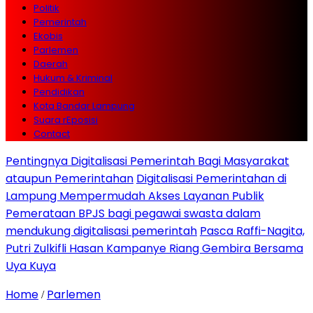
Politik
Pemerintah
Ekobis
Parlemen
Daerah
Hukum & Kriminal
Pendidikan
Kota Bandar Lampung
Suara rEposisi
Contact
Pentingnya Digitalisasi Pemerintah Bagi Masyarakat
ataupun Pemerintahan
Digitalisasi Pemerintahan di
Lampung Mempermudah Akses Layanan Publik
Pemerataan BPJS bagi pegawai swasta dalam
mendukung digitalisasi pemerintah
Pasca Raffi-Nagita,
Putri Zulkifli Hasan Kampanye Riang Gembira Bersama
Uya Kuya
Home
Parlemen
/