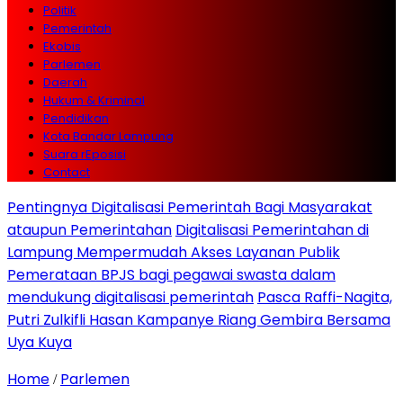
Politik
Pemerintah
Ekobis
Parlemen
Daerah
Hukum & Kriminal
Pendidikan
Kota Bandar Lampung
Suara rEposisi
Contact
Pentingnya Digitalisasi Pemerintah Bagi Masyarakat
ataupun Pemerintahan
Digitalisasi Pemerintahan di
Lampung Mempermudah Akses Layanan Publik
Pemerataan BPJS bagi pegawai swasta dalam
mendukung digitalisasi pemerintah
Pasca Raffi-Nagita,
Putri Zulkifli Hasan Kampanye Riang Gembira Bersama
Uya Kuya
Home
Parlemen
/