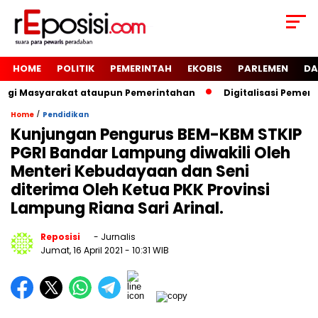
HOME
POLITIK
PEMERINTAH
EKOBIS
PARLEMEN
DA
Bagi Masyarakat ataupun Pemerintahan
Digitalisasi Pemeri
/
Home
Pendidikan
Kunjungan Pengurus BEM-KBM STKIP
PGRI Bandar Lampung diwakili Oleh
Menteri Kebudayaan dan Seni
diterima Oleh Ketua PKK Provinsi
Lampung Riana Sari Arinal.
Reposisi
- Jurnalis
Jumat, 16 April 2021
- 10:31 WIB