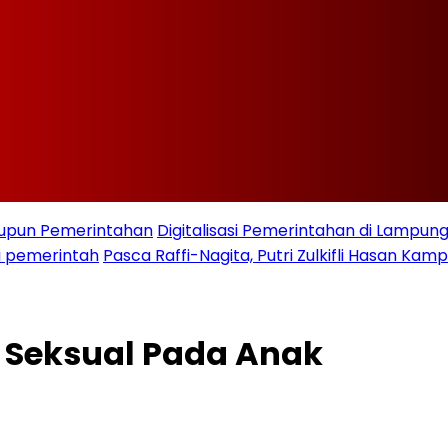
taupun Pemerintahan
Digitalisasi Pemerintahan di Lampu
i pemerintah
Pasca Raffi-Nagita, Putri Zulkifli Hasan K
n Seksual Pada Anak