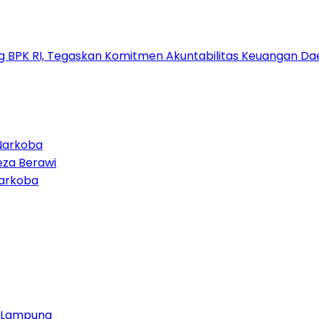
g BPK RI, Tegaskan Komitmen Akuntabilitas Keuangan Da
Narkoba
eza Berawi
Narkoba
ja Lampung