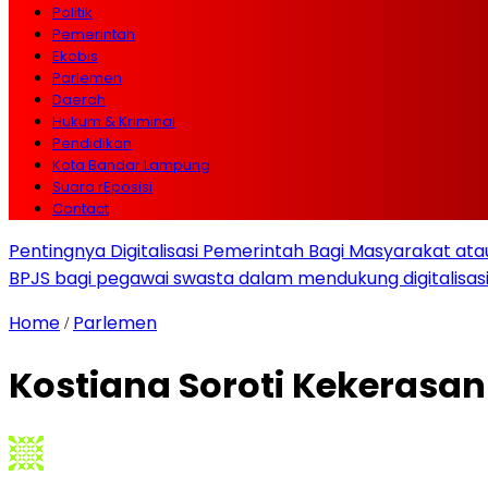
Politik
Pemerintah
Ekobis
Parlemen
Daerah
Hukum & Kriminal
Pendidikan
Kota Bandar Lampung
Suara rEposisi
Contact
Pentingnya Digitalisasi Pemerintah Bagi Masyarakat a
BPJS bagi pegawai swasta dalam mendukung digitalisas
Home
Parlemen
/
Kostiana Soroti Kekerasa