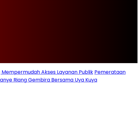
ng Mempermudah Akses Layanan Publik
Pemerataan
ampanye Riang Gembira Bersama Uya Kuya