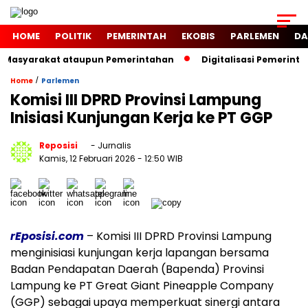
HOME
POLITIK
PEMERINTAH
EKOBIS
PARLEMEN
DA
i Masyarakat ataupun Pemerintahan
Digitalisasi Pemerinta
/
Home
Parlemen
Komisi III DPRD Provinsi Lampung
Inisiasi Kunjungan Kerja ke PT GGP
Reposisi
- Jurnalis
Kamis, 12 Februari 2026
- 12:50 WIB
rEposisi.com
– Komisi III DPRD Provinsi Lampung
menginisiasi kunjungan kerja lapangan bersama
Badan Pendapatan Daerah (Bapenda) Provinsi
Lampung ke PT Great Giant Pineapple Company
(GGP) sebagai upaya memperkuat sinergi antara