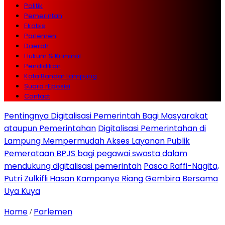
Politik
Pemerintah
Ekobis
Parlemen
Daerah
Hukum & Kriminal
Pendidikan
Kota Bandar Lampung
Suara rEposisi
Contact
Pentingnya Digitalisasi Pemerintah Bagi Masyarakat
ataupun Pemerintahan
Digitalisasi Pemerintahan di
Lampung Mempermudah Akses Layanan Publik
Pemerataan BPJS bagi pegawai swasta dalam
mendukung digitalisasi pemerintah
Pasca Raffi-Nagita,
Putri Zulkifli Hasan Kampanye Riang Gembira Bersama
Uya Kuya
Home
Parlemen
/