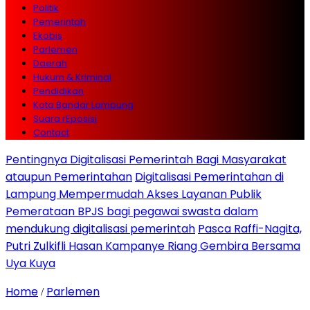
Politik
Pemerintah
Ekobis
Parlemen
Daerah
Hukum & Kriminal
Pendidikan
Kota Bandar Lampung
Suara rEposisi
Contact
Pentingnya Digitalisasi Pemerintah Bagi Masyarakat
ataupun Pemerintahan
Digitalisasi Pemerintahan di
Lampung Mempermudah Akses Layanan Publik
Pemerataan BPJS bagi pegawai swasta dalam
mendukung digitalisasi pemerintah
Pasca Raffi-Nagita,
Putri Zulkifli Hasan Kampanye Riang Gembira Bersama
Uya Kuya
Home
Parlemen
/