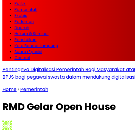
Politik
Pemerintah
Ekobis
Parlemen
Daerah
Hukum & Kriminal
Pendidikan
Kota Bandar Lampung
Suara rEposisi
Contact
Pentingnya Digitalisasi Pemerintah Bagi Masyarakat a
BPJS bagi pegawai swasta dalam mendukung digitalisas
Home
Pemerintah
/
RMD Gelar Open House