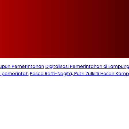
taupun Pemerintahan
Digitalisasi Pemerintahan di Lampu
i pemerintah
Pasca Raffi-Nagita, Putri Zulkifli Hasan K