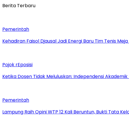
Berita Terbaru
Pemerintah
Kehadiran Faisol Djausal Jadi Energi Baru Tim Tenis Me
Pojok rEposisi
Ketika Dosen Tidak Meluluskan: Independensi Akademik
Pemerintah
Lampung Raih Opini WTP 12 Kali Beruntun, Bukti Tata Ke