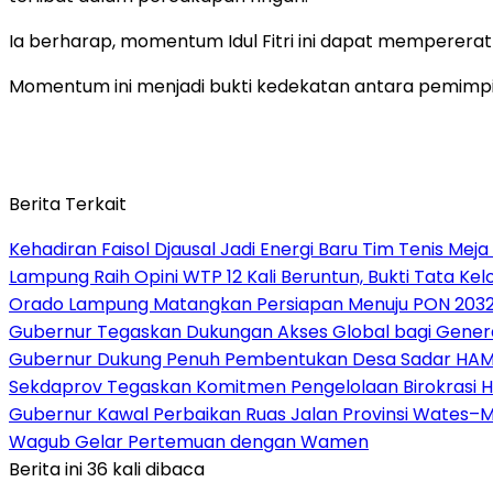
Ia berharap, momentum Idul Fitri ini dapat memperera
Momentum ini menjadi bukti kedekatan antara pemimpin
Berita Terkait
Kehadiran Faisol Djausal Jadi Energi Baru Tim Tenis Me
Lampung Raih Opini WTP 12 Kali Beruntun, Bukti Tata Ke
Orado Lampung Matangkan Persiapan Menuju PON 203
Gubernur Tegaskan Dukungan Akses Global bagi Gener
Gubernur Dukung Penuh Pembentukan Desa Sadar HA
Sekdaprov Tegaskan Komitmen Pengelolaan Birokrasi 
Gubernur Kawal Perbaikan Ruas Jalan Provinsi Wates–M
Wagub Gelar Pertemuan dengan Wamen
Berita ini 36 kali dibaca