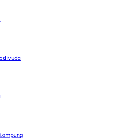
2
asi Muda
M
ja Lampung