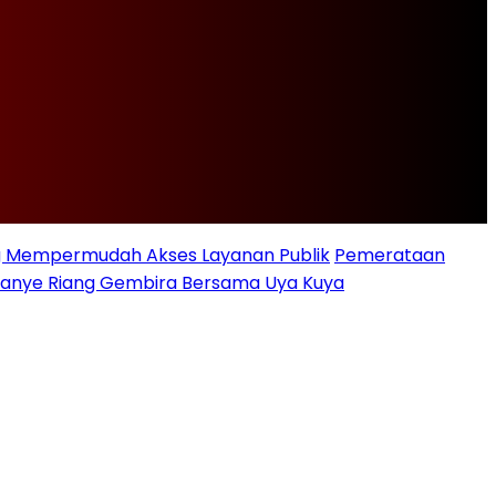
ng Mempermudah Akses Layanan Publik
Pemerataan
ampanye Riang Gembira Bersama Uya Kuya