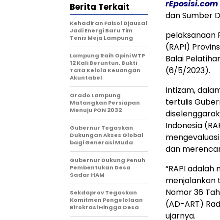
rEposisi.com
Berita Terkait
dan Sumber D
Kehadiran Faisol Djausal
Jadi Energi Baru Tim
pelaksanaan R
Tenis Meja Lampung
(RAPI) Provin
Lampung Raih Opini WTP
Balai Pelatih
12 Kali Beruntun, Bukti
(6/5/2023).
Tata Kelola Keuangan
Akuntabel
Intizam, dal
Orado Lampung
tertulis Gube
Matangkan Persiapan
Menuju PON 2032
diselenggarak
Indonesia (RA
Gubernur Tegaskan
Dukungan Akses Global
mengevaluasi 
bagi Generasi Muda
dan merencan
Gubernur Dukung Penuh
“RAPI adalah 
Pembentukan Desa
Sadar HAM
menjalankan 
Nomor 36 Tah
Sekdaprov Tegaskan
Komitmen Pengelolaan
(AD-ART) Radi
Birokrasi Hingga Desa
ujarnya.