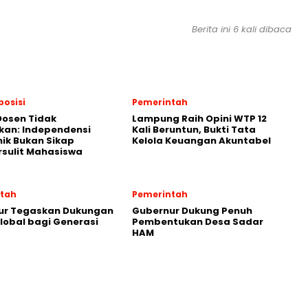
Berita ini 6 kali dibaca
posisi
Pemerintah
Dosen Tidak
Lampung Raih Opini WTP 12
kan: Independensi
Kali Beruntun, Bukti Tata
ik Bukan Sikap
Kelola Keuangan Akuntabel
sulit Mahasiswa
tah
Pemerintah
ur Tegaskan Dukungan
Gubernur Dukung Penuh
lobal bagi Generasi
Pembentukan Desa Sadar
HAM