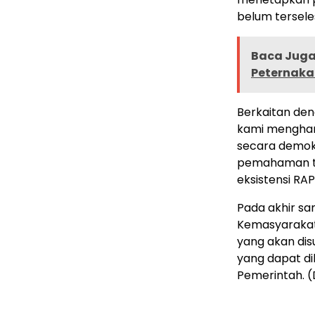
belum tersele
Baca Juga 
Peternaka
Berkaitan den
kami menghara
secara demokr
pemahaman te
eksistensi RAPI
Pada akhir s
Kemasyarakat
yang akan dis
yang dapat d
Pemerintah. (