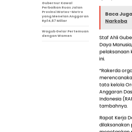
Gubernur Kawal
Perbaikan Ruas Jalan
Provinsi Wates–Metro
Baca Juga 
yang Menelan Anggaran
Narkoba
Rp14,67 Miliar
Wagub Gelar Pertemuan
dengan Wamen
Staf Ahli Gu
Daya Manusia
pelaksanaan k
ini.
“Rakerda orga
merencanakan
tata kelola O
Anggaran Das
Indonesia (RA
tambahnya.
Rapat Kerja D
dilaksanakan 
menetapkan p