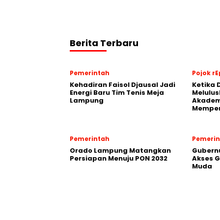
Berita Terbaru
Pemerintah
Pojok rE
Kehadiran Faisol Djausal Jadi
Ketika 
Energi Baru Tim Tenis Meja
Melulus
Lampung
Akadem
Memper
Pemerintah
Pemerin
Orado Lampung Matangkan
Gubern
Persiapan Menuju PON 2032
Akses G
Muda