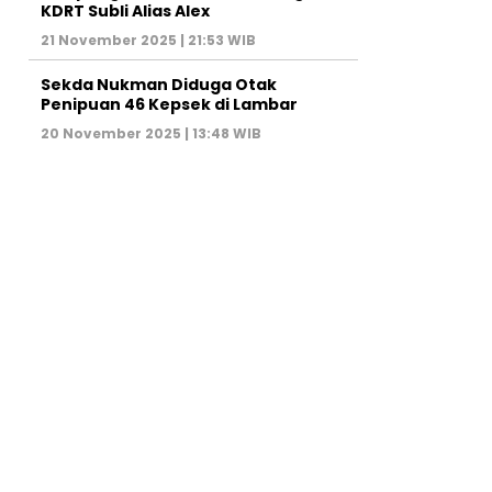
KDRT Subli Alias Alex
21 November 2025 | 21:53 WIB
Sekda Nukman Diduga Otak
Penipuan 46 Kepsek di Lambar
20 November 2025 | 13:48 WIB