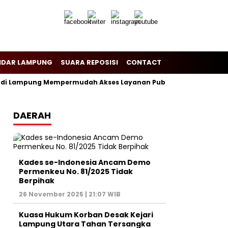
NDAR LAMPUNG
SUARA REPOSISI
CONTACT
an di Lampung Mempermudah Akses Layanan Publik
Pemerata
DAERAH
Kades se-Indonesia Ancam Demo
Permenkeu No. 81/2025 Tidak
Berpihak
26 November 2025 | 21:07 WIB
Kuasa Hukum Korban Desak Kejari
Lampung Utara Tahan Tersangka