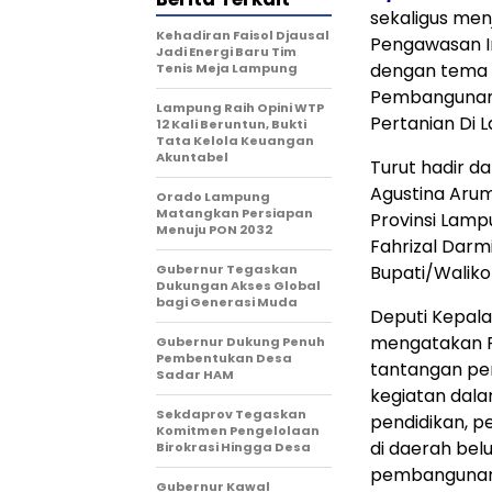
sekaligus men
Kehadiran Faisol Djausal
Pengawasan I
Jadi Energi Baru Tim
dengan tema 
Tenis Meja Lampung
Pembangunan 
Lampung Raih Opini WTP
Pertanian Di 
12 Kali Beruntun, Bukti
Tata Kelola Keuangan
Akuntabel
Turut hadir d
Agustina Arum
Orado Lampung
Matangkan Persiapan
Provinsi Lamp
Menuju PON 2032
Fahrizal Darm
Gubernur Tegaskan
Bupati/Waliko
Dukungan Akses Global
bagi Generasi Muda
Deputi Kepala
mengatakan R
Gubernur Dukung Penuh
Pembentukan Desa
tantangan pe
Sadar HAM
kegiatan dala
Sekdaprov Tegaskan
pendidikan, p
Komitmen Pengelolaan
di daerah bel
Birokrasi Hingga Desa
pembangunan 
Gubernur Kawal