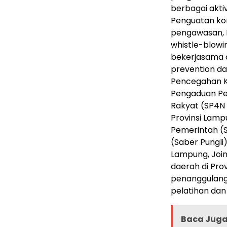
berbagai akti
Penguatan ko
pengawasan, 
whistle-blowi
bekerjasama d
prevention da
Pencegahan Ko
Pengaduan Pel
Rakyat (SP4N 
Provinsi Lamp
Pemerintah (S
(Saber Pungli
Lampung, Joi
daerah di Pr
penanggulanga
pelatihan dan
Baca Juga 