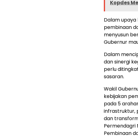
Kopdes Me
Dalam upaya 
pembinaan da
menyusun berb
Gubernur mau
Dalam mencipt
dan sinergi k
perlu ditingk
sasaran.
Wakil Gubern
kebijakan pe
pada 5 araha
infrastruktur
dan transfor
Permendagri 
Pembinaan da