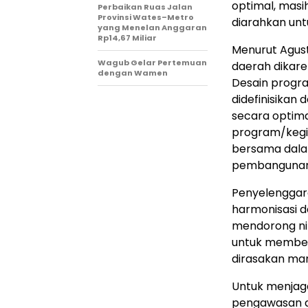
optimal, mas
Perbaikan Ruas Jalan
Provinsi Wates–Metro
diarahkan un
yang Menelan Anggaran
Rp14,67 Miliar
Menurut Agus
Wagub Gelar Pertemuan
daerah dikare
dengan Wamen
Desain progra
didefinisikan 
secara optim
program/kegi
bersama dala
pembangunan 
Penyelenggar
harmonisasi d
mendorong nil
untuk member
dirasakan ma
Untuk menjag
pengawasan di