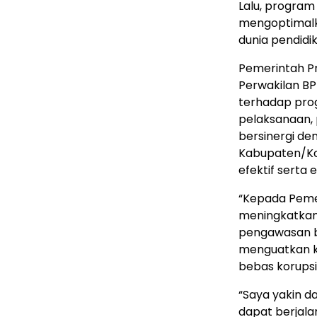
Lalu, program
mengoptimalka
dunia pendidi
Pemerintah P
Perwakilan B
terhadap prog
pelaksanaan,
bersinergi de
Kabupaten/Ko
efektif serta 
“Kepada Pemer
meningkatkan
pengawasan be
menguatkan k
bebas korupsi
“Saya yakin 
dapat berjal