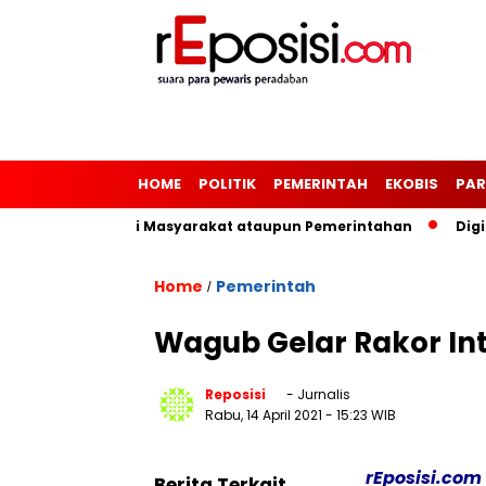
HOME
POLITIK
PEMERINTAH
EKOBIS
PAR
emerintah Bagi Masyarakat ataupun Pemerintahan
Digitalis
Home
Pemerintah
/
Wagub Gelar Rakor In
Reposisi
- Jurnalis
Rabu, 14 April 2021
- 15:23 WIB
rEposisi.com
Berita Terkait