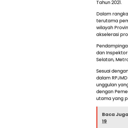
Tahun 2021.
Dalam rangka
terutama pem
wilayah Provi
akselerasi pr
Pendampingan 
dan Inspektora
Selatan, Metr
Sesuai dengan
dalam RPJMD 
unggulan yang
dengan Pemer
utama yang p
Baca Juga 
19