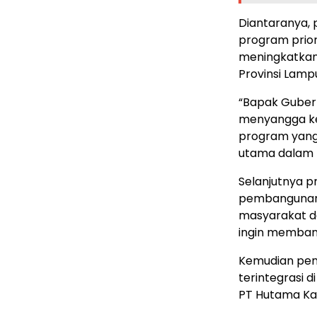
Diantaranya,
program prior
meningkatkan 
Provinsi Lamp
“Bapak Guber
menyangga ke
program yang
utama dalam 
Selanjutnya p
pembangunan 
masyarakat de
ingin membang
Kemudian pen
terintegrasi 
PT Hutama Ka