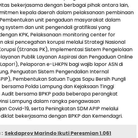
vitas bekerjasama dengan berbagai pihak antara lain,
mitmen kepala daerah dalam pelaksanaan pembinaan
Pembentukan unit pengaduan masyarakat dalam
ng system dan unit pengendali gratifikasi yang
engan KPK, Pelaksanaan monitoring center for
n aksi pencegahan korupsi melalui Strategi Nasional
rupsi (Stranas PK), Implementasi Sistem Pengelolaan
ayanan Publik Layanan Aspirasi dan Pengaduan Online
Lapor!), Pelaporan e-LHKPN bagi wajib lapor ASN di
ung, Penguatan Sistem Pengendalian Internal
PIP), Pembentukan Satuan Tugas Sapu Bersih Pungli
) bersama Polda Lampung dan Kejaksaan Tinggi
n Audit bersama BPKP pada beberapa perangkat
ovinsi Lampung dalam rangka pengawasan
n Covid-19, serta Peningkatan SDM APIP melalui
 diklat bekerjasama dengan BPKP dan Kemendagri.
:
Sekdaprov Marindo Ikuti Peresmian 1.061