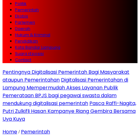
Politik
Pemerintah
Ekobis
Parlemen
Daerah
Hukum & Kriminal
Pendidikan
Kota Bandar Lampung
Suara rEposisi
Contact
Pentingnya Digitalisasi Pemerintah Bagi Masyarakat
ataupun Pemerintahan
Digitalisasi Pemerintahan di
Lampung Mempermudah Akses Layanan Publik
Pemerataan BPJS bagi pegawai swasta dalam
mendukung digitalisasi pemerintah
Pasca Raffi-Nagita,
Putri Zulkifli Hasan Kampanye Riang Gembira Bersama
Uya Kuya
Home
Pemerintah
/