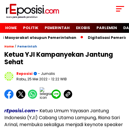
HOME
POLITIK
PEMERINTAH
EKOBIS
PARLEMEN
DA
gi Masyarakat ataupun Pemerintahan
Digitalisasi Pemerin
/
Home
Pemerintah
Ketua YJI Kampanyekan Jantung
Sehat
Reposisi
- Jurnalis
Rabu, 25 Mei 2022
- 12:22 WIB
rEposisi.com–
Ketua Umum Yayasan Jantung
Indonesia (YJI) Cabang Utama Lampung, Riana Sari
Arinal, membuka sekaligus menjadi keynote speaker