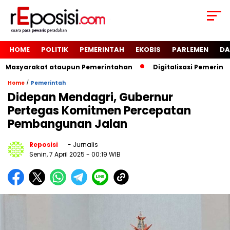
HOME
POLITIK
PEMERINTAH
EKOBIS
PARLEMEN
DA
i Masyarakat ataupun Pemerintahan
Digitalisasi Pemerinta
/
Home
Pemerintah
Didepan Mendagri, Gubernur
Pertegas Komitmen Percepatan
Pembangunan Jalan
Reposisi
- Jurnalis
Senin, 7 April 2025
- 00:19 WIB