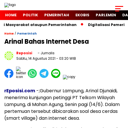
HOME
POLITIK
PEMERINTAH
EKOBIS
PARLEMEN
DA
agi Masyarakat ataupun Pemerintahan
Digitalisasi Pemerin
/
Home
Pemerintah
Arinal Bahas Internet Desa
Reposisi
- Jurnalis
Sabtu, 14 Agustus 2021
- 03:20 WIB
rEposisi.com
-;Gubernur Lampung, Arinal Djunaidi,
menerima kunjungan petinggi PT Telkom Wilayah
Lampung, di Mahan Agung, Senin pagi (14/6). Dalam
pertemuan tersebut dibicarakan soal desa cerdas
(smart village) dan internet desa.